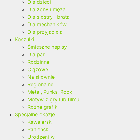
Dla dzieci
Dla żony i męża
Dla siostry i brata
Dla mechaników
Dla przyjaciela
Koszulki
Śmieszne napisy
Dla par
Rodzinne
Ciążowe
Na siłownie
Regionalne
Metal, Punks, Rock
Motyw z gry lub filmu
Różne grafiki
Specjalne okazje
Kawalerski
Panieński
Urodzeni w