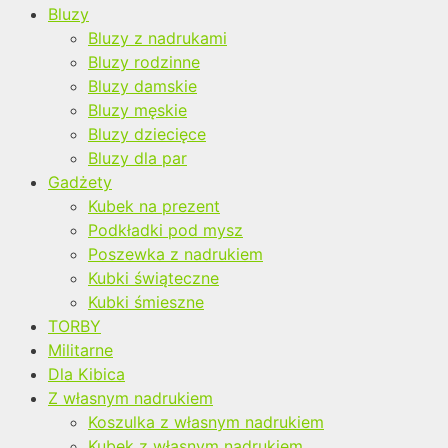
Bluzy
Bluzy z nadrukami
Bluzy rodzinne
Bluzy damskie
Bluzy męskie
Bluzy dziecięce
Bluzy dla par
Gadżety
Kubek na prezent
Podkładki pod mysz
Poszewka z nadrukiem
Kubki świąteczne
Kubki śmieszne
TORBY
Militarne
Dla Kibica
Z własnym nadrukiem
Koszulka z własnym nadrukiem
Kubek z własnym nadrukiem