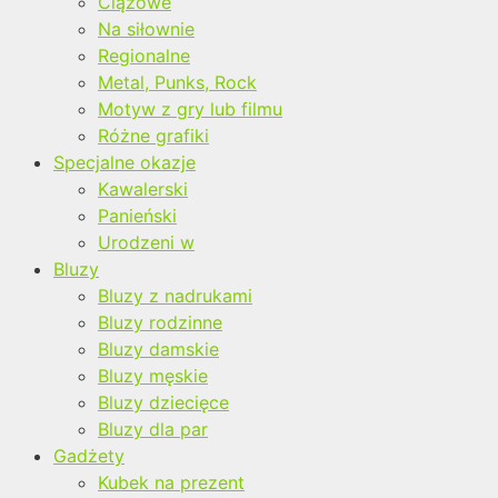
Ciążowe
Na siłownie
Regionalne
Metal, Punks, Rock
Motyw z gry lub filmu
Różne grafiki
Specjalne okazje
Kawalerski
Panieński
Urodzeni w
Bluzy
Bluzy z nadrukami
Bluzy rodzinne
Bluzy damskie
Bluzy męskie
Bluzy dziecięce
Bluzy dla par
Gadżety
Kubek na prezent