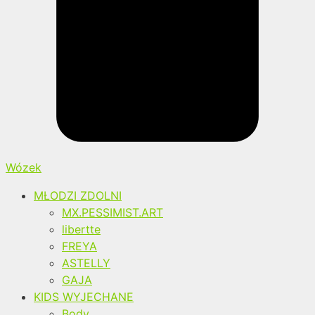
Wózek
MŁODZI ZDOLNI
MX.PESSIMIST.ART
libertte
FREYA
ASTELLY
GAJA
KIDS WYJECHANE
Body