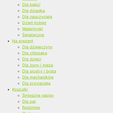
Dla babci
Dla dziadka
Dla nauczyciela
Dzień kobiet
Walentynki
Świąteczne
Na prezent
Dla dziewczyny
Dla chłopaka
Dla dzieci
Dla żony i męża
Dla siostry i brata
Dla mechaników
Dla przyjaciela
Koszulki
Śmieszne napisy
Dla par
Rodzinne