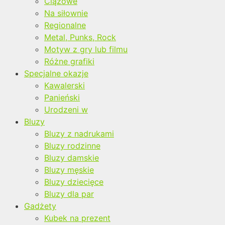
Ciążowe
Na siłownie
Regionalne
Metal, Punks, Rock
Motyw z gry lub filmu
Różne grafiki
Specjalne okazje
Kawalerski
Panieński
Urodzeni w
Bluzy
Bluzy z nadrukami
Bluzy rodzinne
Bluzy damskie
Bluzy męskie
Bluzy dziecięce
Bluzy dla par
Gadżety
Kubek na prezent