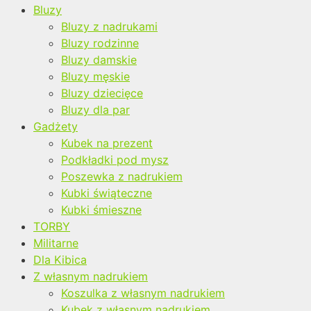
Bluzy
Bluzy z nadrukami
Bluzy rodzinne
Bluzy damskie
Bluzy męskie
Bluzy dziecięce
Bluzy dla par
Gadżety
Kubek na prezent
Podkładki pod mysz
Poszewka z nadrukiem
Kubki świąteczne
Kubki śmieszne
TORBY
Militarne
Dla Kibica
Z własnym nadrukiem
Koszulka z własnym nadrukiem
Kubek z własnym nadrukiem