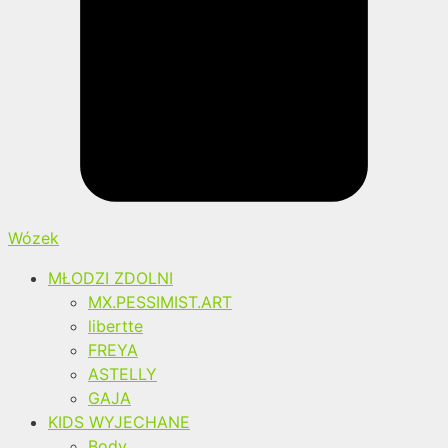
Wózek
MŁODZI ZDOLNI
MX.PESSIMIST.ART
libertte
FREYA
ASTELLY
GAJA
KIDS WYJECHANE
Body