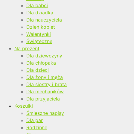
Dla babci
Dla dziadka
Dla nauczyciela
Dzień kobiet
Walentynki
Świąteczne
Na prezent
Dla dziewczyny
Dla chłopaka
Dla dzieci
Dla żony i męża
Dla siostry i brata
Dla mechaników
Dla przyjaciela
Koszulki
Śmieszne napisy
Dla par
Rodzinne