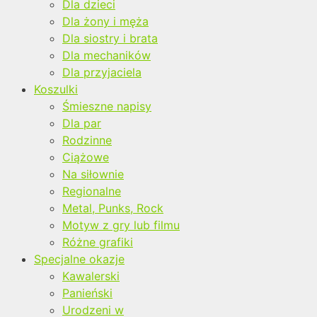
Dla dzieci
Dla żony i męża
Dla siostry i brata
Dla mechaników
Dla przyjaciela
Koszulki
Śmieszne napisy
Dla par
Rodzinne
Ciążowe
Na siłownie
Regionalne
Metal, Punks, Rock
Motyw z gry lub filmu
Różne grafiki
Specjalne okazje
Kawalerski
Panieński
Urodzeni w