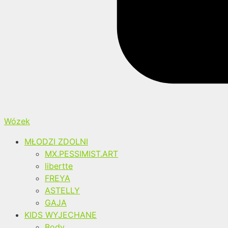
Wózek
MŁODZI ZDOLNI
MX.PESSIMIST.ART
libertte
FREYA
ASTELLY
GAJA
KIDS WYJECHANE
Body