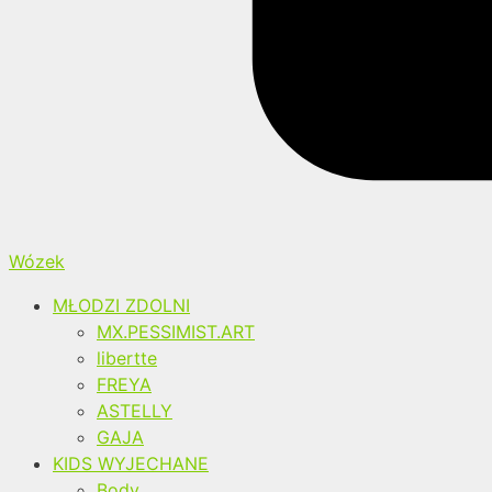
Wózek
MŁODZI ZDOLNI
MX.PESSIMIST.ART
libertte
FREYA
ASTELLY
GAJA
KIDS WYJECHANE
Body