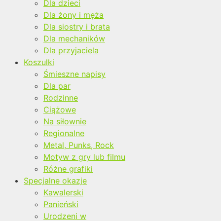
Dla dzieci
Dla żony i męża
Dla siostry i brata
Dla mechaników
Dla przyjaciela
Koszulki
Śmieszne napisy
Dla par
Rodzinne
Ciążowe
Na siłownie
Regionalne
Metal, Punks, Rock
Motyw z gry lub filmu
Różne grafiki
Specjalne okazje
Kawalerski
Panieński
Urodzeni w