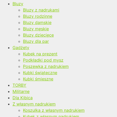
Bluzy
Bluzy z nadrukami
Bluzy rodzinne
Bluzy damskie
Bluzy męskie
Bluzy dziecięce
Bluzy dla par
Gadżety
Kubek na prezent
Podkładki pod mysz
Poszewka z nadrukiem
Kubki świąteczne
Kubki śmieszne
TORBY
Militarne
Dla Kibica
Z własnym nadrukiem
Koszulka z własnym nadrukiem
Kubek z własnym nadrukiem