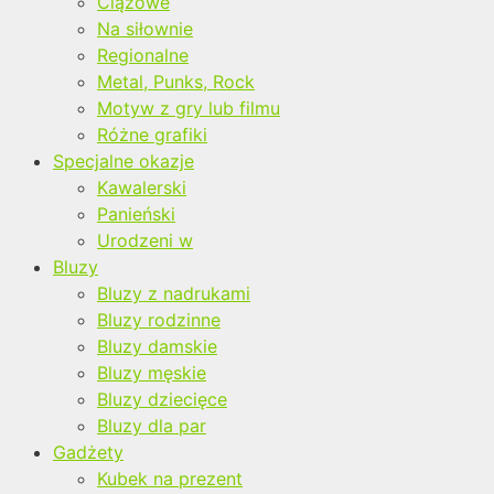
Ciążowe
Na siłownie
Regionalne
Metal, Punks, Rock
Motyw z gry lub filmu
Różne grafiki
Specjalne okazje
Kawalerski
Panieński
Urodzeni w
Bluzy
Bluzy z nadrukami
Bluzy rodzinne
Bluzy damskie
Bluzy męskie
Bluzy dziecięce
Bluzy dla par
Gadżety
Kubek na prezent