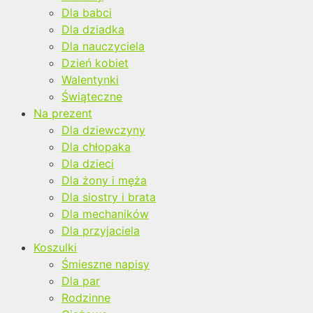
Dla babci
Dla dziadka
Dla nauczyciela
Dzień kobiet
Walentynki
Świąteczne
Na prezent
Dla dziewczyny
Dla chłopaka
Dla dzieci
Dla żony i męża
Dla siostry i brata
Dla mechaników
Dla przyjaciela
Koszulki
Śmieszne napisy
Dla par
Rodzinne