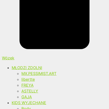
Wózek
MŁODZI ZDOLNI
MX.PESSIMIST.ART
libertte
FREYA
ASTELLY
GAJA
KIDS WYJECHANE
Body