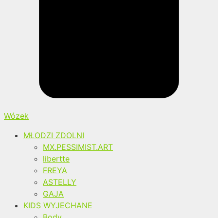
Wózek
MŁODZI ZDOLNI
MX.PESSIMIST.ART
libertte
FREYA
ASTELLY
GAJA
KIDS WYJECHANE
Body