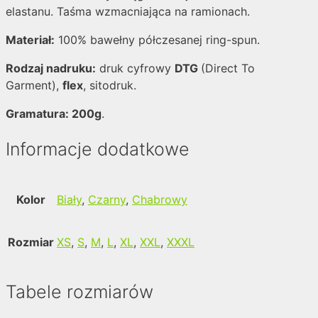
elastanu. Taśma wzmacniająca na ramionach.
Materiał:
100% bawełny półczesanej ring-spun.
Rodzaj nadruku:
druk cyfrowy
DTG
(Direct To
Garment),
flex
, sitodruk.
Gramatura: 200g
.
Informacje dodatkowe
Kolor
Biały
,
Czarny
,
Chabrowy
Rozmiar
XS
,
S
,
M
,
L
,
XL
,
XXL
,
XXXL
Tabele rozmiarów