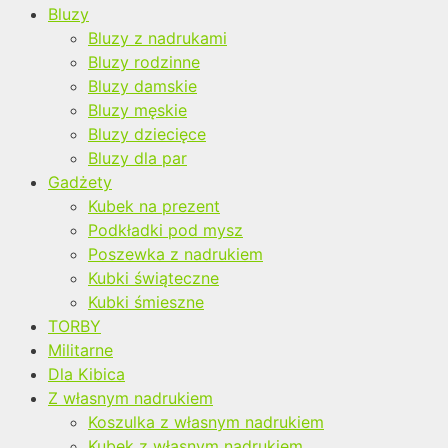
Bluzy
Bluzy z nadrukami
Bluzy rodzinne
Bluzy damskie
Bluzy męskie
Bluzy dziecięce
Bluzy dla par
Gadżety
Kubek na prezent
Podkładki pod mysz
Poszewka z nadrukiem
Kubki świąteczne
Kubki śmieszne
TORBY
Militarne
Dla Kibica
Z własnym nadrukiem
Koszulka z własnym nadrukiem
Kubek z własnym nadrukiem