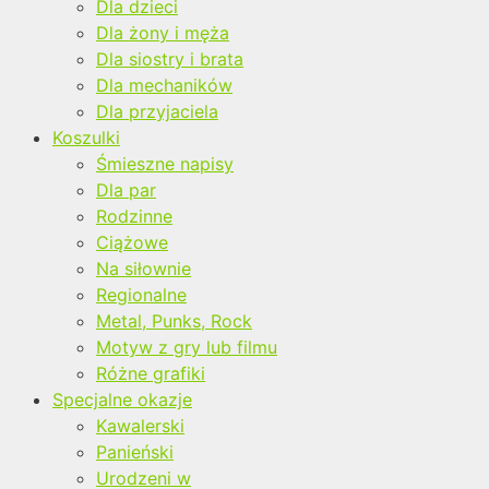
Dla dzieci
Dla żony i męża
Dla siostry i brata
Dla mechaników
Dla przyjaciela
Koszulki
Śmieszne napisy
Dla par
Rodzinne
Ciążowe
Na siłownie
Regionalne
Metal, Punks, Rock
Motyw z gry lub filmu
Różne grafiki
Specjalne okazje
Kawalerski
Panieński
Urodzeni w