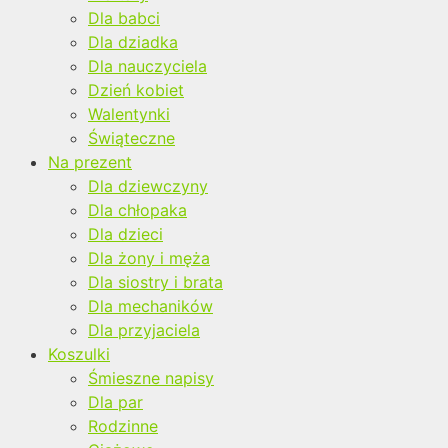
Dla babci
Dla dziadka
Dla nauczyciela
Dzień kobiet
Walentynki
Świąteczne
Na prezent
Dla dziewczyny
Dla chłopaka
Dla dzieci
Dla żony i męża
Dla siostry i brata
Dla mechaników
Dla przyjaciela
Koszulki
Śmieszne napisy
Dla par
Rodzinne