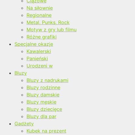
Ciążowe
Na siłownie
Regionalne
Metal, Punks, Rock
Motyw z gry lub filmu
Różne grafiki
Specjalne okazje
Kawalerski
Panieński
Urodzeni w
Bluzy
Bluzy z nadrukami
Bluzy rodzinne
Bluzy damskie
Bluzy męskie
Bluzy dziecięce
Bluzy dla par
Gadżety
Kubek na prezent