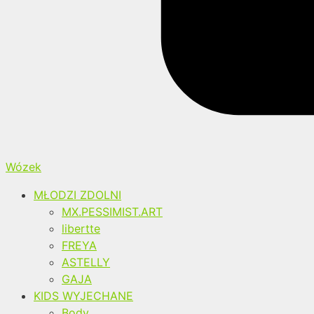
Wózek
MŁODZI ZDOLNI
MX.PESSIMIST.ART
libertte
FREYA
ASTELLY
GAJA
KIDS WYJECHANE
Body