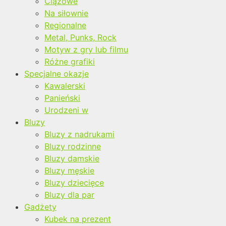
Ciążowe
Na siłownie
Regionalne
Metal, Punks, Rock
Motyw z gry lub filmu
Różne grafiki
Specjalne okazje
Kawalerski
Panieński
Urodzeni w
Bluzy
Bluzy z nadrukami
Bluzy rodzinne
Bluzy damskie
Bluzy męskie
Bluzy dziecięce
Bluzy dla par
Gadżety
Kubek na prezent