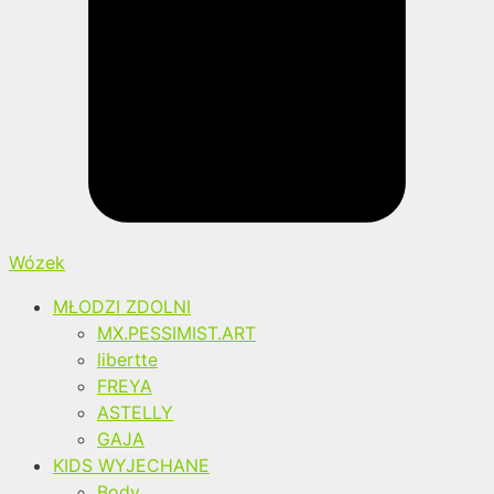
Wózek
MŁODZI ZDOLNI
MX.PESSIMIST.ART
libertte
FREYA
ASTELLY
GAJA
KIDS WYJECHANE
Body