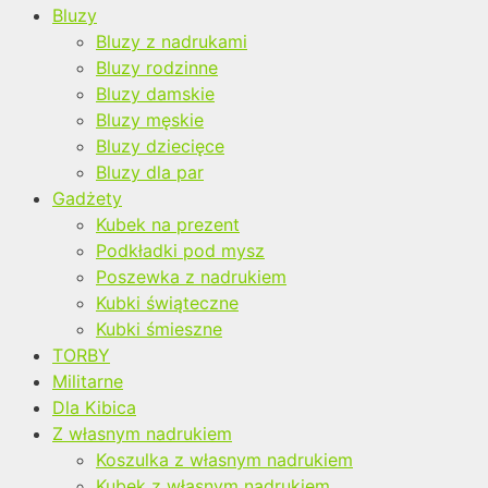
Bluzy
Bluzy z nadrukami
Bluzy rodzinne
Bluzy damskie
Bluzy męskie
Bluzy dziecięce
Bluzy dla par
Gadżety
Kubek na prezent
Podkładki pod mysz
Poszewka z nadrukiem
Kubki świąteczne
Kubki śmieszne
TORBY
Militarne
Dla Kibica
Z własnym nadrukiem
Koszulka z własnym nadrukiem
Kubek z własnym nadrukiem