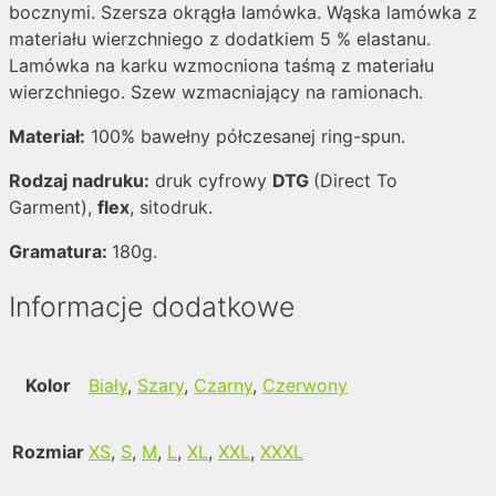
bocznymi. Szersza okrągła lamówka. Wąska lamówka z
materiału wierzchniego z dodatkiem 5 % elastanu.
Lamówka na karku wzmocniona taśmą z materiału
wierzchniego. Szew wzmacniający na ramionach.
Materiał:
100% bawełny półczesanej ring-spun.
Rodzaj nadruku:
druk cyfrowy
DTG
(Direct To
Garment),
flex
, sitodruk.
Gramatura:
180g.
Informacje dodatkowe
Kolor
Biały
,
Szary
,
Czarny
,
Czerwony
Rozmiar
XS
,
S
,
M
,
L
,
XL
,
XXL
,
XXXL