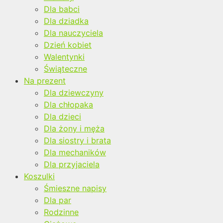
Dla babci
Dla dziadka
Dla nauczyciela
Dzień kobiet
Walentynki
Świąteczne
Na prezent
Dla dziewczyny
Dla chłopaka
Dla dzieci
Dla żony i męża
Dla siostry i brata
Dla mechaników
Dla przyjaciela
Koszulki
Śmieszne napisy
Dla par
Rodzinne