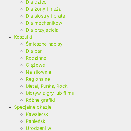
Dla dzieci
Dla żony i męża
Dla siostry i brata
Dla mechaników
Dla przyjaciela
Koszulki
Śmieszne napisy
Dla par
Rodzinne
Ciążowe
Na siłownie
Regionalne
Metal, Punks, Rock
Motyw z gry lub filmu
Różne grafiki
Specjalne okazje
Kawalerski
Panieński
Urodzeni w