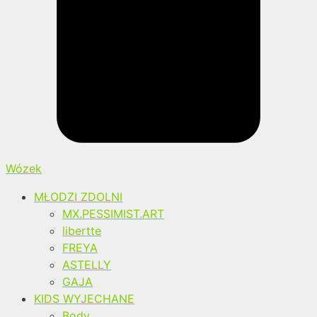
Wózek
MŁODZI ZDOLNI
MX.PESSIMIST.ART
libertte
FREYA
ASTELLY
GAJA
KIDS WYJECHANE
Body