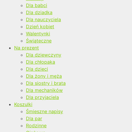
Dla babci
Dla dziadka
Dla nauczyciela
Dzień kobiet
Walentynki
Świąteczne
Na prezent
Dla dziewczyny
Dla chłopaka
Dla dzieci
Dla żony i męża
Dla siostry i brata
Dla mechaników
Dla przyjaciela
Koszulki
Śmieszne napisy
Dla par
Rodzinne