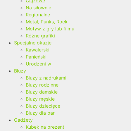
Ciążowe
Na siłownie
Regionalne
Metal, Punks, Rock
Motyw z gry lub filmu
Różne grafiki
Specjalne okazje
Kawalerski
Panieński
Urodzeni w
Bluzy
Bluzy z nadrukami
Bluzy rodzinne
Bluzy damskie
Bluzy męskie
Bluzy dziecięce
Bluzy dla par
Gadżety
Kubek na prezent