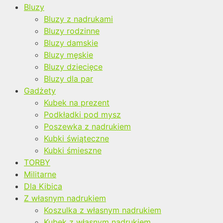
Bluzy
Bluzy z nadrukami
Bluzy rodzinne
Bluzy damskie
Bluzy męskie
Bluzy dziecięce
Bluzy dla par
Gadżety
Kubek na prezent
Podkładki pod mysz
Poszewka z nadrukiem
Kubki świąteczne
Kubki śmieszne
TORBY
Militarne
Dla Kibica
Z własnym nadrukiem
Koszulka z własnym nadrukiem
Kubek z własnym nadrukiem