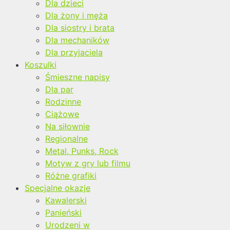
Dla dzieci
Dla żony i męża
Dla siostry i brata
Dla mechaników
Dla przyjaciela
Koszulki
Śmieszne napisy
Dla par
Rodzinne
Ciążowe
Na siłownie
Regionalne
Metal, Punks, Rock
Motyw z gry lub filmu
Różne grafiki
Specjalne okazje
Kawalerski
Panieński
Urodzeni w