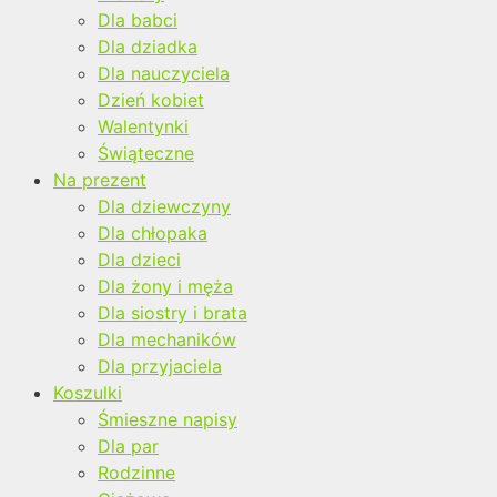
Dla babci
Dla dziadka
Dla nauczyciela
Dzień kobiet
Walentynki
Świąteczne
Na prezent
Dla dziewczyny
Dla chłopaka
Dla dzieci
Dla żony i męża
Dla siostry i brata
Dla mechaników
Dla przyjaciela
Koszulki
Śmieszne napisy
Dla par
Rodzinne