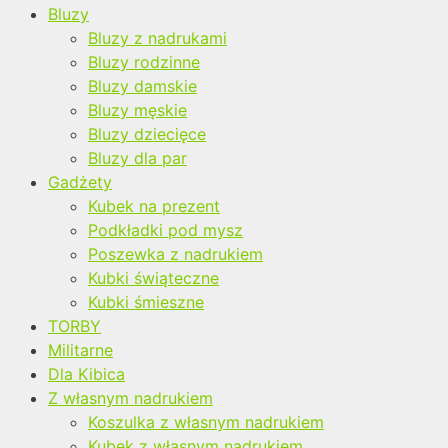
Bluzy
Bluzy z nadrukami
Bluzy rodzinne
Bluzy damskie
Bluzy męskie
Bluzy dziecięce
Bluzy dla par
Gadżety
Kubek na prezent
Podkładki pod mysz
Poszewka z nadrukiem
Kubki świąteczne
Kubki śmieszne
TORBY
Militarne
Dla Kibica
Z własnym nadrukiem
Koszulka z własnym nadrukiem
Kubek z własnym nadrukiem