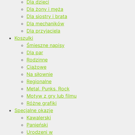
Dla dzieci
Dla żony i męża
Dla siostry i brata
Dla mechaników
Dla przyjaciela
Koszulki
Śmieszne napisy
Dla par
Rodzinne
Ciążowe
Na siłownie
Regionalne
Metal, Punks, Rock
Motyw z gry lub filmu
Różne grafiki
Specjalne okazje
Kawalerski
Panieński
Urodzeni w