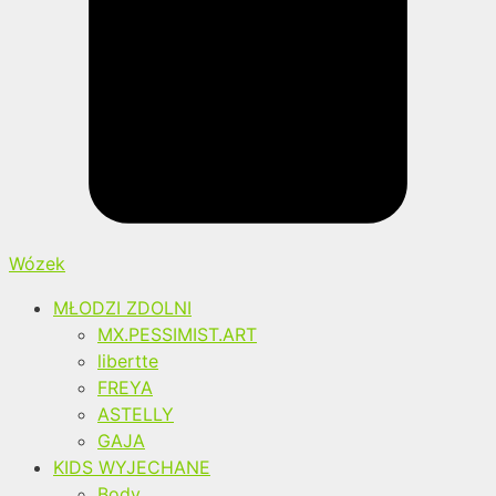
Wózek
MŁODZI ZDOLNI
MX.PESSIMIST.ART
libertte
FREYA
ASTELLY
GAJA
KIDS WYJECHANE
Body