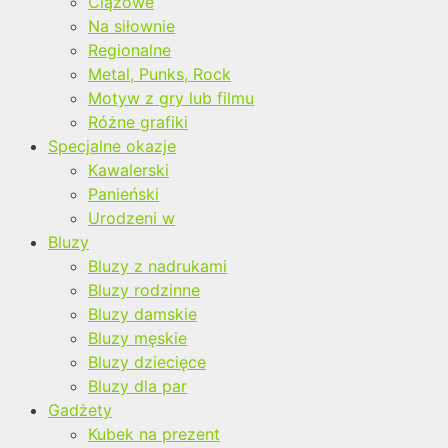
Ciążowe
Na siłownie
Regionalne
Metal, Punks, Rock
Motyw z gry lub filmu
Różne grafiki
Specjalne okazje
Kawalerski
Panieński
Urodzeni w
Bluzy
Bluzy z nadrukami
Bluzy rodzinne
Bluzy damskie
Bluzy męskie
Bluzy dziecięce
Bluzy dla par
Gadżety
Kubek na prezent