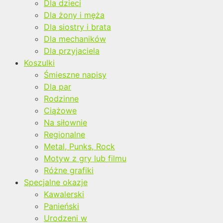
Dla dzieci
Dla żony i męża
Dla siostry i brata
Dla mechaników
Dla przyjaciela
Koszulki
Śmieszne napisy
Dla par
Rodzinne
Ciążowe
Na siłownie
Regionalne
Metal, Punks, Rock
Motyw z gry lub filmu
Różne grafiki
Specjalne okazje
Kawalerski
Panieński
Urodzeni w