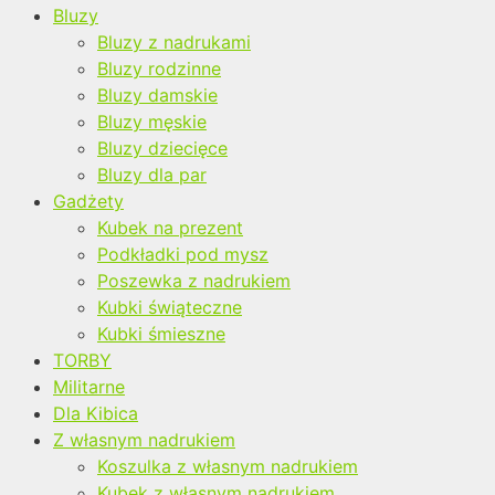
Bluzy
Bluzy z nadrukami
Bluzy rodzinne
Bluzy damskie
Bluzy męskie
Bluzy dziecięce
Bluzy dla par
Gadżety
Kubek na prezent
Podkładki pod mysz
Poszewka z nadrukiem
Kubki świąteczne
Kubki śmieszne
TORBY
Militarne
Dla Kibica
Z własnym nadrukiem
Koszulka z własnym nadrukiem
Kubek z własnym nadrukiem