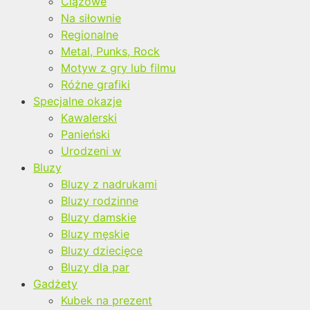
Ciążowe
Na siłownie
Regionalne
Metal, Punks, Rock
Motyw z gry lub filmu
Różne grafiki
Specjalne okazje
Kawalerski
Panieński
Urodzeni w
Bluzy
Bluzy z nadrukami
Bluzy rodzinne
Bluzy damskie
Bluzy męskie
Bluzy dziecięce
Bluzy dla par
Gadżety
Kubek na prezent