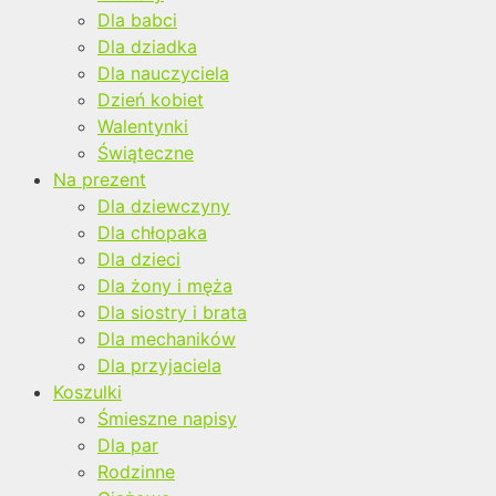
Dla babci
Dla dziadka
Dla nauczyciela
Dzień kobiet
Walentynki
Świąteczne
Na prezent
Dla dziewczyny
Dla chłopaka
Dla dzieci
Dla żony i męża
Dla siostry i brata
Dla mechaników
Dla przyjaciela
Koszulki
Śmieszne napisy
Dla par
Rodzinne