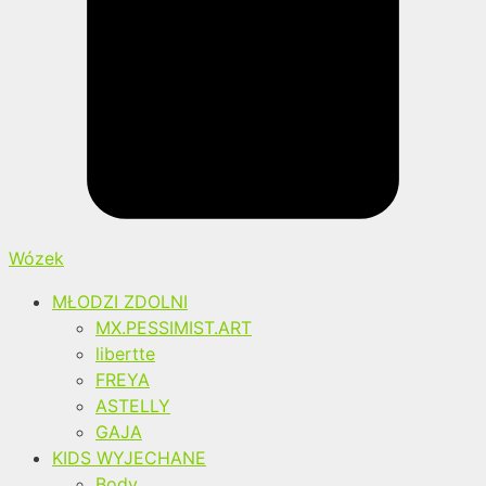
Wózek
MŁODZI ZDOLNI
MX.PESSIMIST.ART
libertte
FREYA
ASTELLY
GAJA
KIDS WYJECHANE
Body