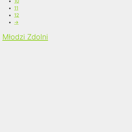
10
11
12
→
Młodzi Zdolni