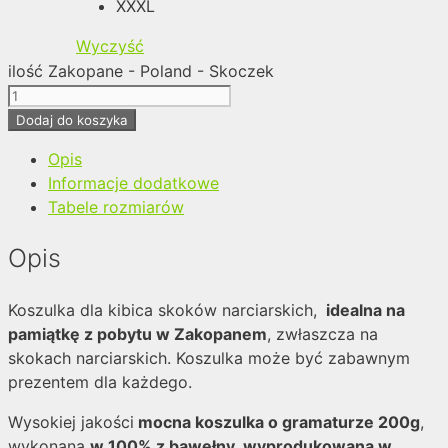
XXXL
Wyczyść
ilość Zakopane - Poland - Skoczek
Dodaj do koszyka
Opis
Informacje dodatkowe
Tabele rozmiarów
Opis
Koszulka dla kibica skoków narciarskich,
idealna na
pamiątkę z pobytu w Zakopanem
, zwłaszcza na
skokach narciarskich. Koszulka może być zabawnym
prezentem dla każdego.
Wysokiej jakości
mocna koszulka o gramaturze 200g
,
wykonana
w 100% z bawełny
,
wyprodukowana w