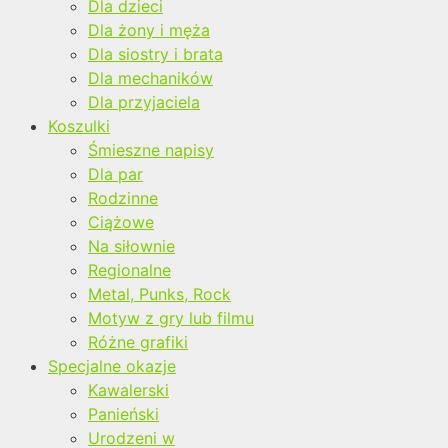
Dla dzieci
Dla żony i męża
Dla siostry i brata
Dla mechaników
Dla przyjaciela
Koszulki
Śmieszne napisy
Dla par
Rodzinne
Ciążowe
Na siłownie
Regionalne
Metal, Punks, Rock
Motyw z gry lub filmu
Różne grafiki
Specjalne okazje
Kawalerski
Panieński
Urodzeni w