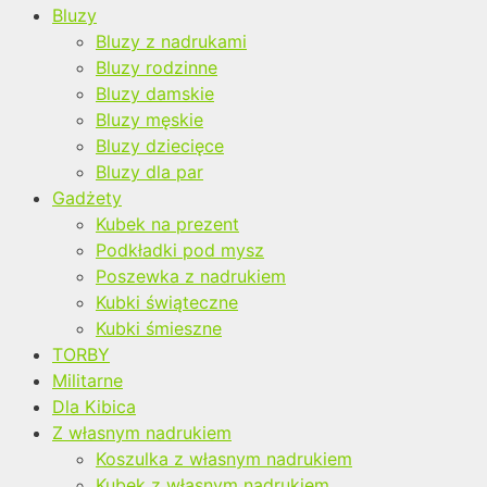
Bluzy
Bluzy z nadrukami
Bluzy rodzinne
Bluzy damskie
Bluzy męskie
Bluzy dziecięce
Bluzy dla par
Gadżety
Kubek na prezent
Podkładki pod mysz
Poszewka z nadrukiem
Kubki świąteczne
Kubki śmieszne
TORBY
Militarne
Dla Kibica
Z własnym nadrukiem
Koszulka z własnym nadrukiem
Kubek z własnym nadrukiem