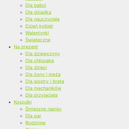
Dla babci
Dla dziadka
Dla nauczyciela
Dzień kobiet
Walentynki
Świąteczne
Na prezent
Dla dziewczyny
Dla chłopaka
Dla dzieci
Dla żony i męża
Dla siostry i brata
Dla mechaników
Dla przyjaciela
Koszulki
Śmieszne napisy
Dla par
Rodzinne