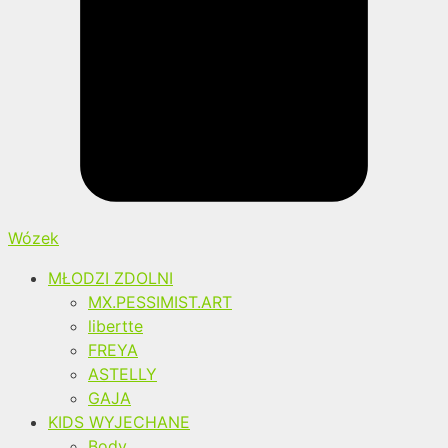
Wózek
MŁODZI ZDOLNI
MX.PESSIMIST.ART
libertte
FREYA
ASTELLY
GAJA
KIDS WYJECHANE
Body