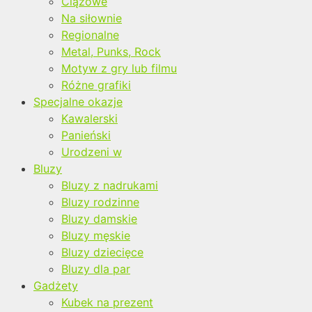
Ciążowe
Na siłownie
Regionalne
Metal, Punks, Rock
Motyw z gry lub filmu
Różne grafiki
Specjalne okazje
Kawalerski
Panieński
Urodzeni w
Bluzy
Bluzy z nadrukami
Bluzy rodzinne
Bluzy damskie
Bluzy męskie
Bluzy dziecięce
Bluzy dla par
Gadżety
Kubek na prezent