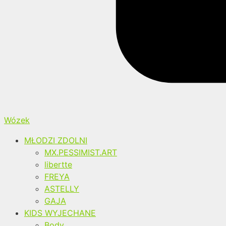
Wózek
MŁODZI ZDOLNI
MX.PESSIMIST.ART
libertte
FREYA
ASTELLY
GAJA
KIDS WYJECHANE
Body