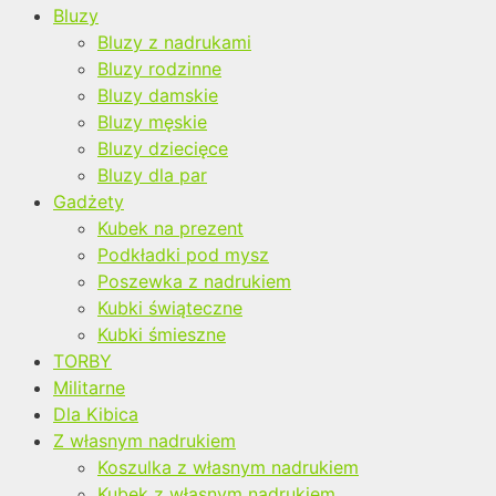
Bluzy
Bluzy z nadrukami
Bluzy rodzinne
Bluzy damskie
Bluzy męskie
Bluzy dziecięce
Bluzy dla par
Gadżety
Kubek na prezent
Podkładki pod mysz
Poszewka z nadrukiem
Kubki świąteczne
Kubki śmieszne
TORBY
Militarne
Dla Kibica
Z własnym nadrukiem
Koszulka z własnym nadrukiem
Kubek z własnym nadrukiem