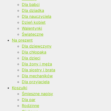
Dla babci
Dla dziadka
Dla nauczyciela
Dzień kobiet
Walentynki
Świąteczne
Na prezent
Dla dziewczyny
Dla chłopaka
Dla dzieci
Dla żony i męża
Dla siostry i brata
Dla mechaników
Dla przyjaciela
Koszulki
Śmieszne napisy
Dla par
Rodzinne