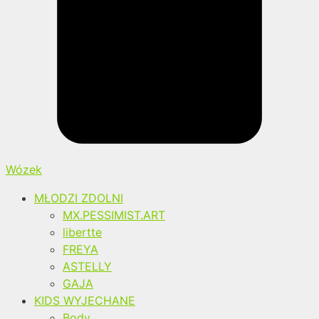
Wózek
MŁODZI ZDOLNI
MX.PESSIMIST.ART
libertte
FREYA
ASTELLY
GAJA
KIDS WYJECHANE
Body