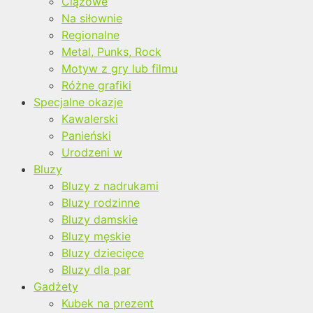
Ciążowe
Na siłownie
Regionalne
Metal, Punks, Rock
Motyw z gry lub filmu
Różne grafiki
Specjalne okazje
Kawalerski
Panieński
Urodzeni w
Bluzy
Bluzy z nadrukami
Bluzy rodzinne
Bluzy damskie
Bluzy męskie
Bluzy dziecięce
Bluzy dla par
Gadżety
Kubek na prezent