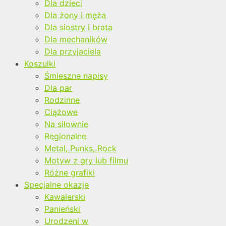
Dla dzieci
Dla żony i męża
Dla siostry i brata
Dla mechaników
Dla przyjaciela
Koszulki
Śmieszne napisy
Dla par
Rodzinne
Ciążowe
Na siłownie
Regionalne
Metal, Punks, Rock
Motyw z gry lub filmu
Różne grafiki
Specjalne okazje
Kawalerski
Panieński
Urodzeni w