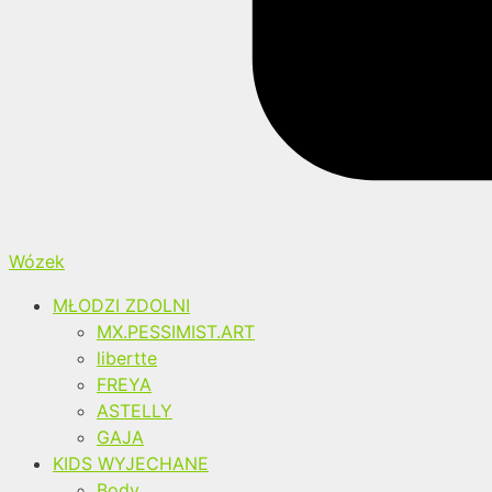
Wózek
MŁODZI ZDOLNI
MX.PESSIMIST.ART
libertte
FREYA
ASTELLY
GAJA
KIDS WYJECHANE
Body