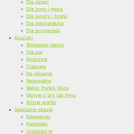
Dla dzieci
Dla żony i męża
Dla siostry i brata
Dla mechaników
Dla przyjaciela
Koszulki
Śmieszne napisy
Dla par
Rodzinne
Ciążowe
Na siłownie
Regionalne
Metal, Punks, Rock
Motyw z gry lub filmu
Różne grafiki
Specjalne okazje
Kawalerski
Panieński
Urodzeni w