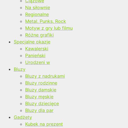
Ciążowe
Na siłownie
Regionalne
Metal, Punks, Rock
Motyw z gry lub filmu
Różne grafiki
Specjalne okazje
Kawalerski
Panieński
Urodzeni w
Bluzy
Bluzy z nadrukami
Bluzy rodzinne
Bluzy damskie
Bluzy męskie
Bluzy dziecięce
Bluzy dla par
Gadżety
Kubek na prezent