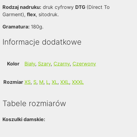
Rodzaj nadruku:
druk cyfrowy
DTG
(Direct To
Garment),
flex
, sitodruk.
Gramatura:
180g.
Informacje dodatkowe
Kolor
Biały
,
Szary
,
Czarny
,
Czerwony
Rozmiar
XS
,
S
,
M
,
L
,
XL
,
XXL
,
XXXL
Tabele rozmiarów
Koszulki damskie: