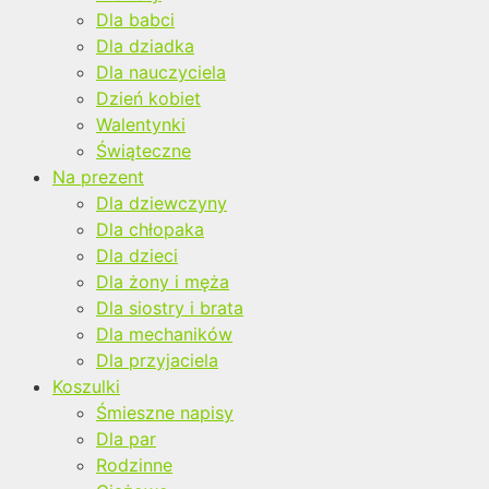
Dla babci
Dla dziadka
Dla nauczyciela
Dzień kobiet
Walentynki
Świąteczne
Na prezent
Dla dziewczyny
Dla chłopaka
Dla dzieci
Dla żony i męża
Dla siostry i brata
Dla mechaników
Dla przyjaciela
Koszulki
Śmieszne napisy
Dla par
Rodzinne