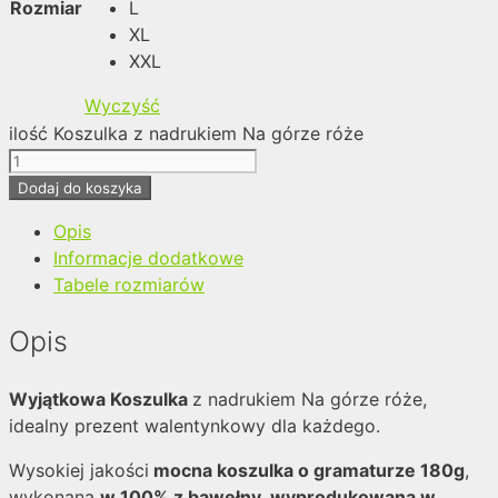
Rozmiar
L
XL
XXL
Wyczyść
ilość Koszulka z nadrukiem Na górze róże
Dodaj do koszyka
Opis
Informacje dodatkowe
Tabele rozmiarów
Opis
Wyjątkowa Koszulka
z nadrukiem Na górze róże,
idealny prezent walentynkowy dla każdego.
Wysokiej jakości
mocna koszulka o gramaturze 180g
,
wykonana
w 100% z bawełny
,
wyprodukowana w