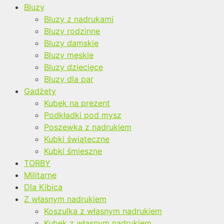
Bluzy
Bluzy z nadrukami
Bluzy rodzinne
Bluzy damskie
Bluzy męskie
Bluzy dziecięce
Bluzy dla par
Gadżety
Kubek na prezent
Podkładki pod mysz
Poszewka z nadrukiem
Kubki świąteczne
Kubki śmieszne
TORBY
Militarne
Dla Kibica
Z własnym nadrukiem
Koszulka z własnym nadrukiem
Kubek z własnym nadrukiem