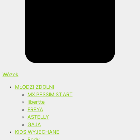
Wózek
MŁODZI ZDOLNI
MX.PESSIMIST.ART
libertte
FREYA
ASTELLY
GAJA
KIDS WYJECHANE
Body