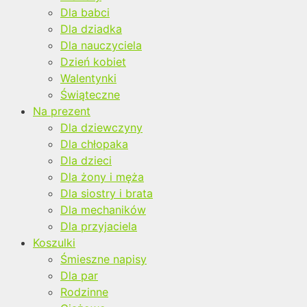
Dla babci
Dla dziadka
Dla nauczyciela
Dzień kobiet
Walentynki
Świąteczne
Na prezent
Dla dziewczyny
Dla chłopaka
Dla dzieci
Dla żony i męża
Dla siostry i brata
Dla mechaników
Dla przyjaciela
Koszulki
Śmieszne napisy
Dla par
Rodzinne