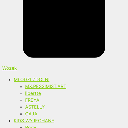
Wózek
MŁODZI ZDOLNI
MX.PESSIMIST.ART
libertte
FREYA
ASTELLY
GAJA
KIDS WYJECHANE
Body