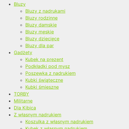
Bluzy
Bluzy z nadrukami
Bluzy rodzinne
Bluzy damskie
Bluzy męskie
Bluzy dziecięce
Bluzy dla par
Gadżety
Kubek na prezent
Podkładki pod mysz
Poszewka z nadrukiem
Kubki świąteczne
Kubki śmieszne
TORBY
Militarne
Dla Kibica
Z własnym nadrukiem
Koszulka z własnym nadrukiem
Kubek z własnym nadrukiem