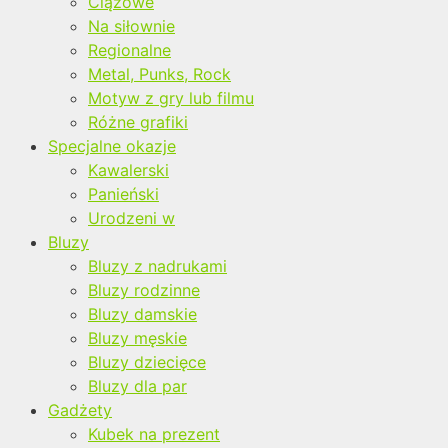
Ciążowe
Na siłownie
Regionalne
Metal, Punks, Rock
Motyw z gry lub filmu
Różne grafiki
Specjalne okazje
Kawalerski
Panieński
Urodzeni w
Bluzy
Bluzy z nadrukami
Bluzy rodzinne
Bluzy damskie
Bluzy męskie
Bluzy dziecięce
Bluzy dla par
Gadżety
Kubek na prezent