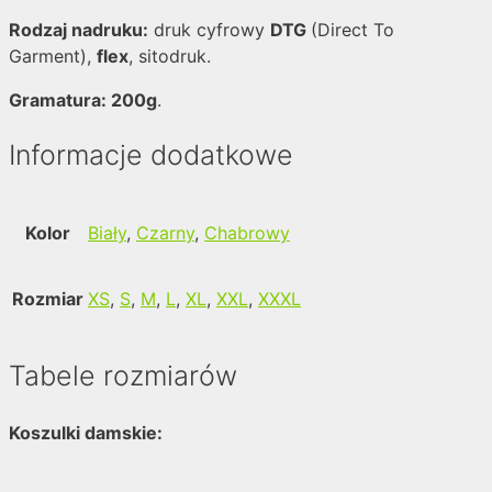
Rodzaj nadruku:
druk cyfrowy
DTG
(Direct To
Garment),
flex
, sitodruk.
Gramatura: 200g
.
Informacje dodatkowe
Kolor
Biały
,
Czarny
,
Chabrowy
Rozmiar
XS
,
S
,
M
,
L
,
XL
,
XXL
,
XXXL
Tabele rozmiarów
Koszulki damskie: