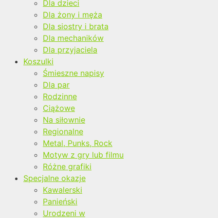
Dla dzieci
Dla żony i męża
Dla siostry i brata
Dla mechaników
Dla przyjaciela
Koszulki
Śmieszne napisy
Dla par
Rodzinne
Ciążowe
Na siłownie
Regionalne
Metal, Punks, Rock
Motyw z gry lub filmu
Różne grafiki
Specjalne okazje
Kawalerski
Panieński
Urodzeni w