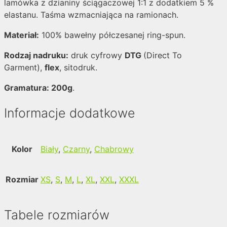
lamówka z dzianiny ściągaczowej 1:1 z dodatkiem 5 %
elastanu. Taśma wzmacniająca na ramionach.
Materiał:
100% bawełny półczesanej ring-spun.
Rodzaj nadruku:
druk cyfrowy
DTG
(Direct To
Garment),
flex
, sitodruk.
Gramatura: 200g
.
Informacje dodatkowe
Kolor
Biały
,
Czarny
,
Chabrowy
Rozmiar
XS
,
S
,
M
,
L
,
XL
,
XXL
,
XXXL
Tabele rozmiarów