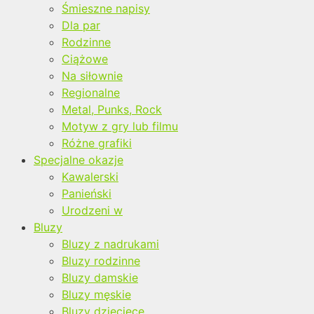
Śmieszne napisy
Dla par
Rodzinne
Ciążowe
Na siłownie
Regionalne
Metal, Punks, Rock
Motyw z gry lub filmu
Różne grafiki
Specjalne okazje
Kawalerski
Panieński
Urodzeni w
Bluzy
Bluzy z nadrukami
Bluzy rodzinne
Bluzy damskie
Bluzy męskie
Bluzy dziecięce