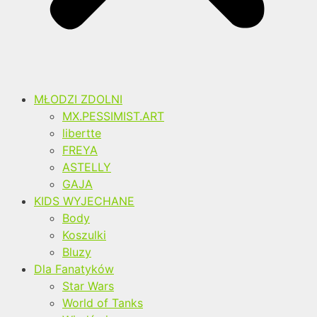
MŁODZI ZDOLNI
MX.PESSIMIST.ART
libertte
FREYA
ASTELLY
GAJA
KIDS WYJECHANE
Body
Koszulki
Bluzy
Dla Fanatyków
Star Wars
World of Tanks