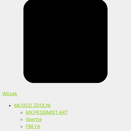
Wózek
MŁODZI ZDOLNI
MX.PESSIMIST.ART
libertte
FREYA