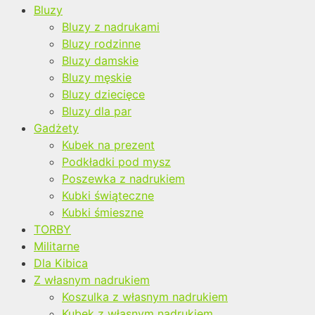
Bluzy
Bluzy z nadrukami
Bluzy rodzinne
Bluzy damskie
Bluzy męskie
Bluzy dziecięce
Bluzy dla par
Gadżety
Kubek na prezent
Podkładki pod mysz
Poszewka z nadrukiem
Kubki świąteczne
Kubki śmieszne
TORBY
Militarne
Dla Kibica
Z własnym nadrukiem
Koszulka z własnym nadrukiem
Kubek z własnym nadrukiem