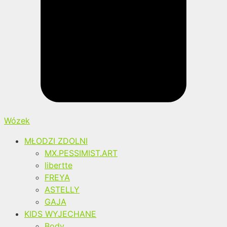
Wózek
MŁODZI ZDOLNI
MX.PESSIMIST.ART
libertte
FREYA
ASTELLY
GAJA
KIDS WYJECHANE
Body