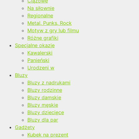
Ciążowe
Na siłownie
Regionalne
Metal, Punks, Rock
Motyw z gry lub filmu
Różne grafiki
Specjalne okazje
Kawalerski
Panieński
Urodzeni w
Bluzy
Bluzy z nadrukami
Bluzy rodzinne
Bluzy damskie
Bluzy męskie
Bluzy dziecięce
Bluzy dla par
Gadżety
Kubek na prezent