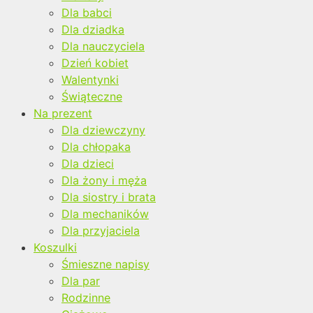
Dla babci
Dla dziadka
Dla nauczyciela
Dzień kobiet
Walentynki
Świąteczne
Na prezent
Dla dziewczyny
Dla chłopaka
Dla dzieci
Dla żony i męża
Dla siostry i brata
Dla mechaników
Dla przyjaciela
Koszulki
Śmieszne napisy
Dla par
Rodzinne