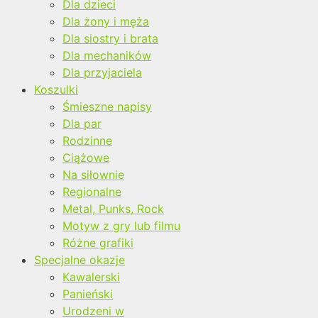
Dla dzieci
Dla żony i męża
Dla siostry i brata
Dla mechaników
Dla przyjaciela
Koszulki
Śmieszne napisy
Dla par
Rodzinne
Ciążowe
Na siłownie
Regionalne
Metal, Punks, Rock
Motyw z gry lub filmu
Różne grafiki
Specjalne okazje
Kawalerski
Panieński
Urodzeni w