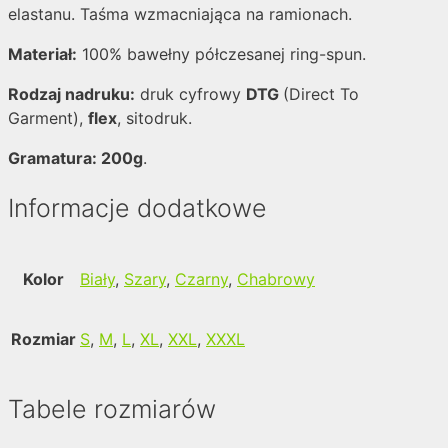
elastanu. Taśma wzmacniająca na ramionach.
Materiał:
100% bawełny półczesanej ring-spun.
Rodzaj nadruku:
druk cyfrowy
DTG
(Direct To
Garment),
flex
, sitodruk.
Gramatura: 200g
.
Informacje dodatkowe
Kolor
Biały
,
Szary
,
Czarny
,
Chabrowy
Rozmiar
S
,
M
,
L
,
XL
,
XXL
,
XXXL
Tabele rozmiarów