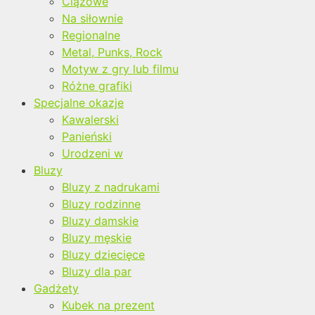
Ciążowe
Na siłownie
Regionalne
Metal, Punks, Rock
Motyw z gry lub filmu
Różne grafiki
Specjalne okazje
Kawalerski
Panieński
Urodzeni w
Bluzy
Bluzy z nadrukami
Bluzy rodzinne
Bluzy damskie
Bluzy męskie
Bluzy dziecięce
Bluzy dla par
Gadżety
Kubek na prezent