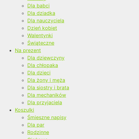
Dla babci
Dla dziadka
Dla nauczyciela
Dzień kobiet
Walentynki
Świąteczne
Na prezent
Dla dziewczyny
Dla chłopaka
Dla dzieci
Dla żony i męża
Dla siostry i brata
Dla mechaników
Dla przyjaciela
Koszulki
Śmieszne napisy
Dla par
Rodzinne