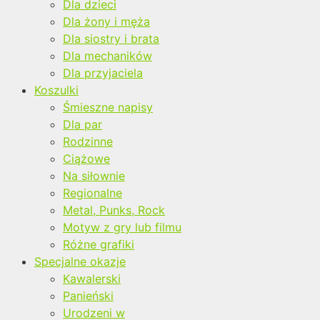
Dla dzieci
Dla żony i męża
Dla siostry i brata
Dla mechaników
Dla przyjaciela
Koszulki
Śmieszne napisy
Dla par
Rodzinne
Ciążowe
Na siłownie
Regionalne
Metal, Punks, Rock
Motyw z gry lub filmu
Różne grafiki
Specjalne okazje
Kawalerski
Panieński
Urodzeni w