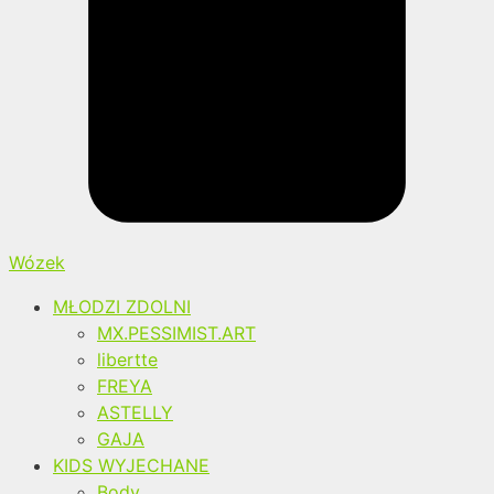
Wózek
MŁODZI ZDOLNI
MX.PESSIMIST.ART
libertte
FREYA
ASTELLY
GAJA
KIDS WYJECHANE
Body