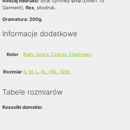
Rodzaj nadruku:
druk cyfrowy
DTG
(Direct To
Garment),
flex
, sitodruk.
Gramatura: 200g
.
Informacje dodatkowe
Kolor
Biały
,
Szary
,
Czarny
,
Chabrowy
Rozmiar
S
,
M
,
L
,
XL
,
XXL
,
XXXL
Tabele rozmiarów
Koszulki damskie: