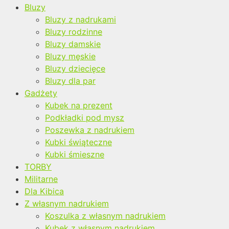
Bluzy
Bluzy z nadrukami
Bluzy rodzinne
Bluzy damskie
Bluzy męskie
Bluzy dziecięce
Bluzy dla par
Gadżety
Kubek na prezent
Podkładki pod mysz
Poszewka z nadrukiem
Kubki świąteczne
Kubki śmieszne
TORBY
Militarne
Dla Kibica
Z własnym nadrukiem
Koszulka z własnym nadrukiem
Kubek z własnym nadrukiem