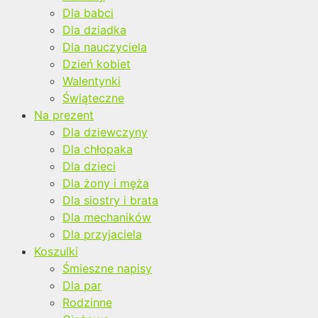
Dla babci
Dla dziadka
Dla nauczyciela
Dzień kobiet
Walentynki
Świąteczne
Na prezent
Dla dziewczyny
Dla chłopaka
Dla dzieci
Dla żony i męża
Dla siostry i brata
Dla mechaników
Dla przyjaciela
Koszulki
Śmieszne napisy
Dla par
Rodzinne