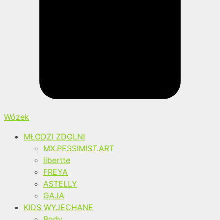
Wózek
MŁODZI ZDOLNI
MX.PESSIMIST.ART
libertte
FREYA
ASTELLY
GAJA
KIDS WYJECHANE
Body