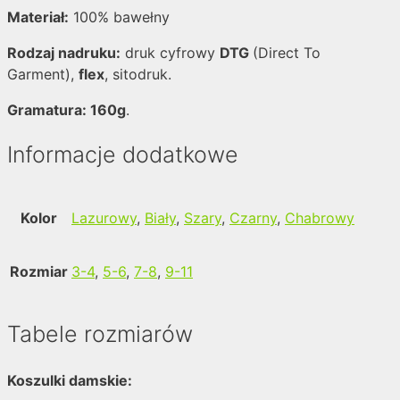
Materiał:
100% bawełny
Rodzaj nadruku:
druk cyfrowy
DTG
(Direct To
Garment),
flex
, sitodruk.
Gramatura: 160g
.
Informacje dodatkowe
Kolor
Lazurowy
,
Biały
,
Szary
,
Czarny
,
Chabrowy
Rozmiar
3-4
,
5-6
,
7-8
,
9-11
Tabele rozmiarów
Koszulki damskie: