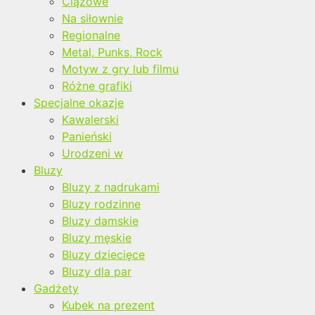
Ciążowe
Na siłownie
Regionalne
Metal, Punks, Rock
Motyw z gry lub filmu
Różne grafiki
Specjalne okazje
Kawalerski
Panieński
Urodzeni w
Bluzy
Bluzy z nadrukami
Bluzy rodzinne
Bluzy damskie
Bluzy męskie
Bluzy dziecięce
Bluzy dla par
Gadżety
Kubek na prezent