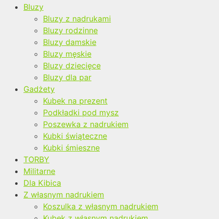
Bluzy
Bluzy z nadrukami
Bluzy rodzinne
Bluzy damskie
Bluzy męskie
Bluzy dziecięce
Bluzy dla par
Gadżety
Kubek na prezent
Podkładki pod mysz
Poszewka z nadrukiem
Kubki świąteczne
Kubki śmieszne
TORBY
Militarne
Dla Kibica
Z własnym nadrukiem
Koszulka z własnym nadrukiem
Kubek z własnym nadrukiem