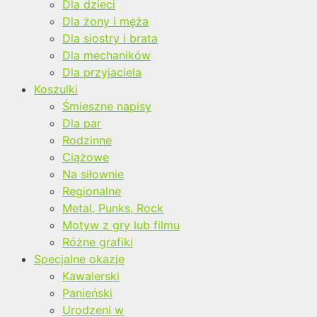
Dla dzieci
Dla żony i męża
Dla siostry i brata
Dla mechaników
Dla przyjaciela
Koszulki
Śmieszne napisy
Dla par
Rodzinne
Ciążowe
Na siłownie
Regionalne
Metal, Punks, Rock
Motyw z gry lub filmu
Różne grafiki
Specjalne okazje
Kawalerski
Panieński
Urodzeni w