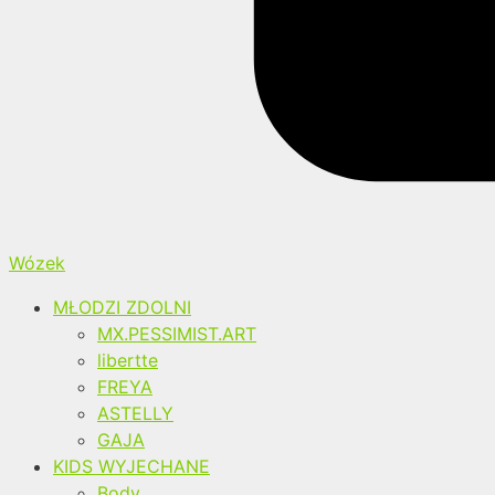
Wózek
MŁODZI ZDOLNI
MX.PESSIMIST.ART
libertte
FREYA
ASTELLY
GAJA
KIDS WYJECHANE
Body